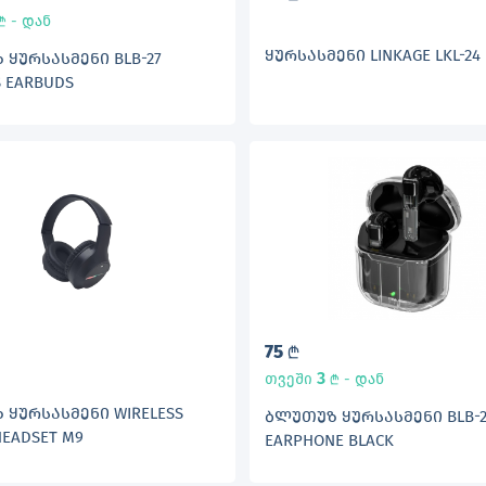
- დან
L
ᲧᲣᲠᲡᲐᲡᲛᲔᲜᲘ LINKAGE LKL-24
ᲧᲣᲠᲡᲐᲡᲛᲔᲜᲘ BLB-27
S EARBUDS
75
L
3
თვეში
- დან
L
ᲧᲣᲠᲡᲐᲡᲛᲔᲜᲘ WIRELESS
ᲑᲚᲣᲗᲣᲖ ᲧᲣᲠᲡᲐᲡᲛᲔᲜᲘ BLB-2
HEADSET M9
EARPHONE BLACK