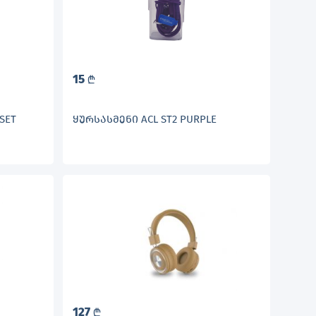
15
L
SET
ᲧᲣᲠᲡᲐᲡᲛᲔᲜᲘ ACL ST2 PURPLE
127
L