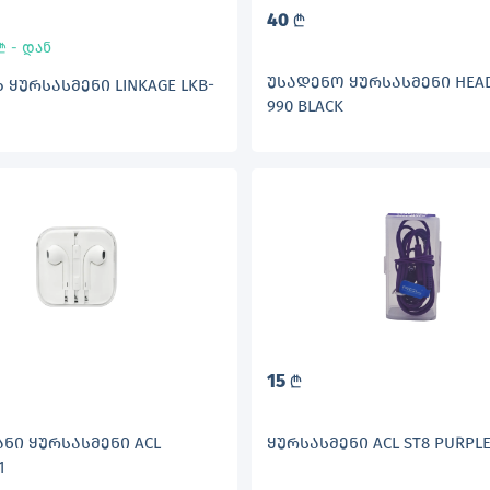
40
L
- დან
L
ᲣᲡᲐᲓᲔᲜᲝ ᲧᲣᲠᲡᲐᲡᲛᲔᲜᲘ HEAD
ᲧᲣᲠᲡᲐᲡᲛᲔᲜᲘ LINKAGE LKB-
990 BLACK
15
L
ᲜᲘ ᲧᲣᲠᲡᲐᲡᲛᲔᲜᲘ ACL
ᲧᲣᲠᲡᲐᲡᲛᲔᲜᲘ ACL ST8 PURPL
1