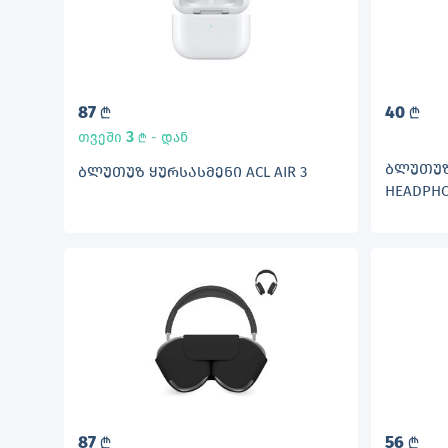
87
40
L
L
3
თვეში
- დან
L
ᲑᲚᲣᲗᲣᲖ 
ᲑᲚᲣᲗᲣᲖ ᲧᲣᲠᲡᲐᲡᲛᲔᲜᲘ ACL AIR 3
HEADPH
87
56
L
L