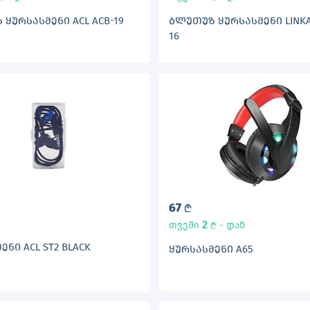
ᲧᲣᲠᲡᲐᲡᲛᲔᲜᲘ ACL ACB-19
ᲑᲚᲣᲗᲣᲖ ᲧᲣᲠᲡᲐᲡᲛᲔᲜᲘ LINKA
16
67
L
2
თვეში
- დან
L
ᲔᲜᲘ ACL ST2 BLACK
ᲧᲣᲠᲡᲐᲡᲛᲔᲜᲘ A65