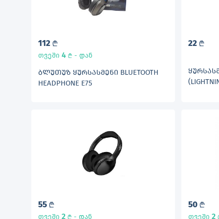
112
22
L
L
4
თვეში
- დან
L
ᲧᲣᲠᲡᲐᲡᲛ
ᲑᲚᲣᲗᲣᲖ ᲧᲣᲠᲡᲐᲡᲛᲔᲜᲘ BLUETOOTH
(LIGHTNI
HEADPHONE E75
55
50
L
L
2
2
თვეში
- დან
თვეში
L