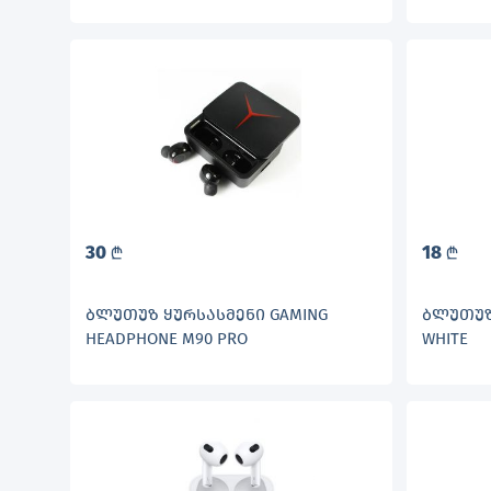
30
18
L
L
ᲑᲚᲣᲗᲣᲖ ᲧᲣᲠᲡᲐᲡᲛᲔᲜᲘ GAMING
ᲑᲚᲣᲗᲣᲖ
HEADPHONE M90 PRO
WHITE