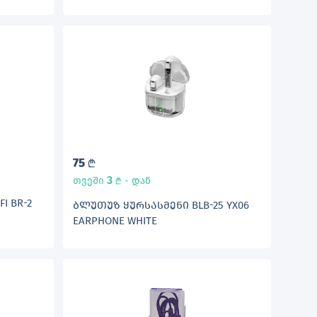
75
L
3
თვეში
- დან
L
I BR-2
ᲑᲚᲣᲗᲣᲖ ᲧᲣᲠᲡᲐᲡᲛᲔᲜᲘ BLB-25 YX06
EARPHONE WHITE