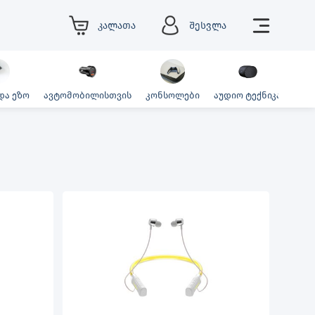
კალათა
შესვლა
და ეზო
ავტომობილისთვის
კონსოლები
აუდიო ტექნიკა
ფოტ