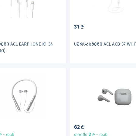
31
L
ᲔᲜᲘ ACL EARPHONE K1-34
ᲧᲣᲠᲡᲐᲡᲛᲔᲜᲘ ACL ACB-37 WHI
NG)
62
L
2
- დან
თვეში
- დან
L
L