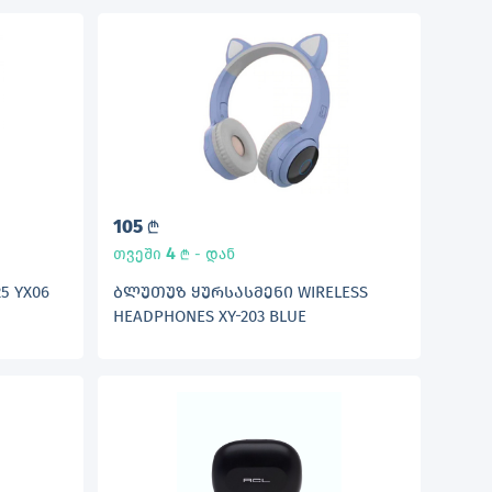
105
L
4
თვეში
- დან
L
5 YX06
ᲑᲚᲣᲗᲣᲖ ᲧᲣᲠᲡᲐᲡᲛᲔᲜᲘ WIRELESS
HEADPHONES XY-203 BLUE