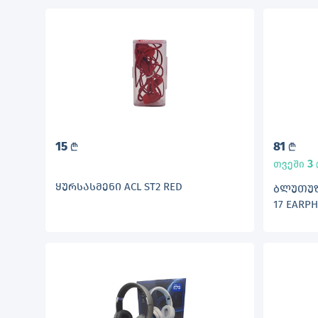
15
81
L
L
3
თვეში
ᲧᲣᲠᲡᲐᲡᲛᲔᲜᲘ ACL ST2 RED
ᲑᲚᲣᲗᲣᲖ 
17 EARP