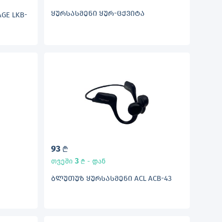
ᲧᲣᲠᲡᲐᲡᲛᲔᲜᲘ ᲧᲣᲠ-ᲪᲥᲕᲘᲢᲐ
GE LKB-
93
L
3
თვეში
- დან
L
ᲑᲚᲣᲗᲣᲖ ᲧᲣᲠᲡᲐᲡᲛᲔᲜᲘ ACL ACB-43