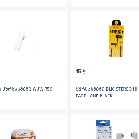
15
L
 ᲧᲣᲠᲡᲐᲡᲛᲔᲜᲘ WUW R50
ᲧᲣᲠᲡᲐᲡᲛᲔᲜᲘ BLIC STEREO HI-F
EARPHONE BLACK