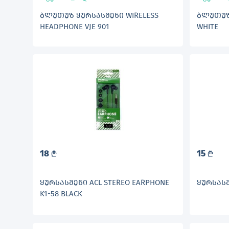
ᲑᲚᲣᲗᲣᲖ ᲧᲣᲠᲡᲐᲡᲛᲔᲜᲘ WIRELESS
ᲑᲚᲣᲗᲣᲖ 
HEADPHONE VJE 901
WHITE
18
15
L
L
ᲧᲣᲠᲡᲐᲡᲛᲔᲜᲘ ACL STEREO EARPHONE
ᲧᲣᲠᲡᲐᲡᲛ
K1-58 BLACK