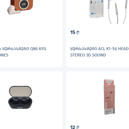
15
L
ᲧᲣᲠᲡᲐᲡᲛᲔᲜᲘ Q86 KFG
ᲧᲣᲠᲡᲐᲡᲛᲔᲜᲘ ACL K1-56 HEAD
ONES
STEREO 3D SOUND
12
L