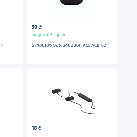
50
L
2
თვეში
- დან
L
TE
ᲑᲚᲣᲗᲣᲖ ᲧᲣᲠᲡᲐᲡᲛᲔᲜᲘ ACL ACB-62
18
L