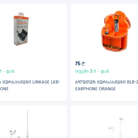
75
L
3
- დან
თვეში
- დან
L
L
ᲧᲣᲠᲡᲐᲡᲛᲔᲜᲘ LINKAGE LKB-
ᲑᲚᲣᲗᲣᲖ ᲧᲣᲠᲡᲐᲡᲛᲔᲜᲘ BLB-2
HONE
EARPHONE ORANGE