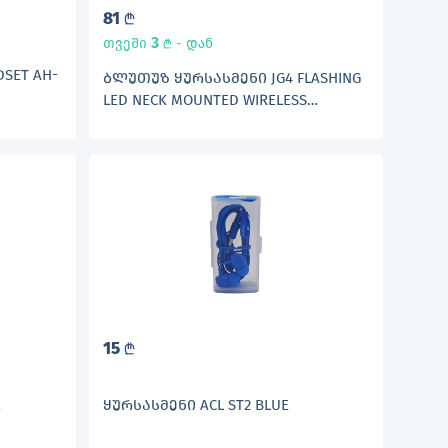
81
L
3
თვეში
- დან
L
SET AH-
ᲑᲚᲣᲗᲣᲖ ᲧᲣᲠᲡᲐᲡᲛᲔᲜᲘ JG4 FLASHING
LED NECK MOUNTED WIRELESS
EARPHONE YELLOW
15
L
E
ᲧᲣᲠᲡᲐᲡᲛᲔᲜᲘ ACL ST2 BLUE