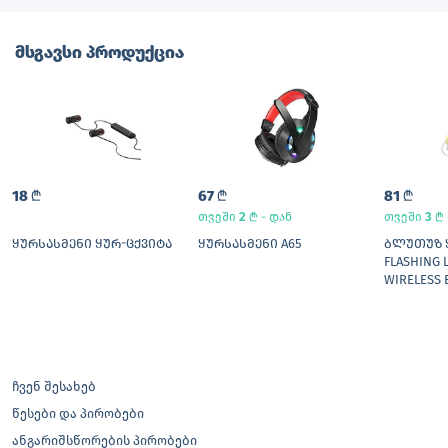
მსგავსი პროდუქცია
18
L
67
L
81
L
2
L
3
L
თვეში
- დან
თვეში
ᲧᲣᲠᲡᲐᲡᲛᲔᲜᲘ ᲧᲣᲠ-ᲪᲥᲕᲘᲢᲐ
ᲧᲣᲠᲡᲐᲡᲛᲔᲜᲘ A65
ᲑᲚᲣᲗᲣᲖ Ყ
FLASHING 
WIRELESS
ჩვენ შესახებ
წესები და პირობები
ანგარიშსწორების პირობები