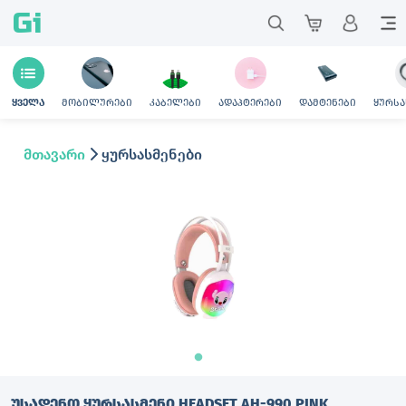
Gi
მობილურები
კაბელები
ადაპტერები
დამტენები
ყურსა
ყველა
მთავარი
ყურსასმენები
ᲣᲡᲐᲓᲔᲜᲝ ᲧᲣᲠᲡᲐᲡᲛᲔᲜᲘ HEADSET AH-990 PINK