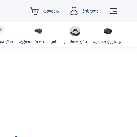
კალათა
შესვლა
და ეზო
ავტომობილისთვის
კონსოლები
აუდიო ტექნიკა
ფოტ