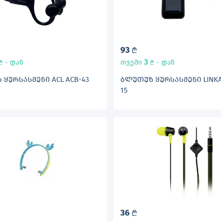
93
L
3
- დან
თვეში
- დან
L
L
ᲧᲣᲠᲡᲐᲡᲛᲔᲜᲘ ACL ACB-43
ᲑᲚᲣᲗᲣᲖ ᲧᲣᲠᲡᲐᲡᲛᲔᲜᲘ LINKA
15
36
L