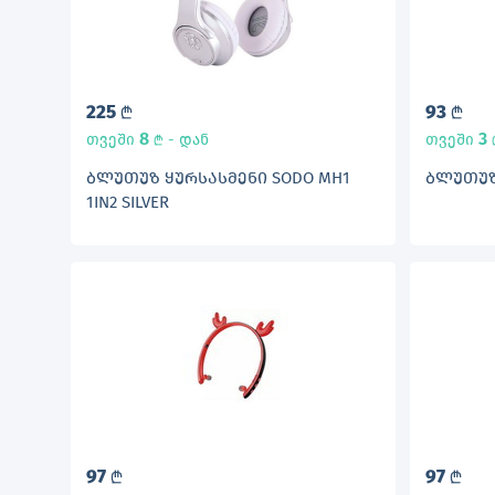
225
93
L
L
8
3
თვეში
- დან
თვეში
L
ᲑᲚᲣᲗᲣᲖ ᲧᲣᲠᲡᲐᲡᲛᲔᲜᲘ SODO MH1
ᲑᲚᲣᲗᲣᲖ 
1IN2 SILVER
97
97
L
L