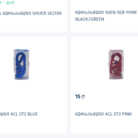
- დან
L
ᲧᲣᲠᲡᲐᲡᲛᲔᲜᲘ SVEN SEB-190M
ᲧᲣᲠᲡᲐᲡᲛᲔᲜᲘ SHUER SE2109
BLACK/GREEN
15
L
ᲔᲜᲘ ACL ST2 BLUE
ᲧᲣᲠᲡᲐᲡᲛᲔᲜᲘ ACL ST2 PINK