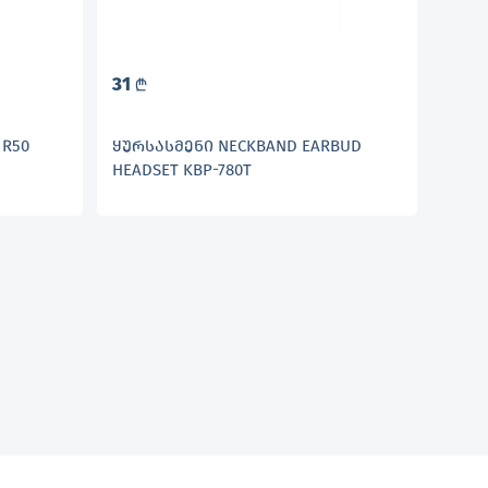
31
L
R50
ᲧᲣᲠᲡᲐᲡᲛᲔᲜᲘ NECKBAND EARBUD
HEADSET KBP-780T