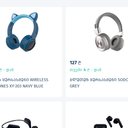
127
L
4
- დან
თვეში
- დან
L
L
ᲧᲣᲠᲡᲐᲡᲛᲔᲜᲘ WIRELESS
ᲑᲚᲣᲗᲣᲖ ᲧᲣᲠᲡᲐᲡᲛᲔᲜᲘ SODO 
NES XY-203 NAVY BLUE
GREY