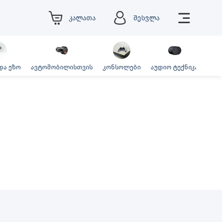
კალათა
შესვლა
და ეზო
ავტომობილისთვის
კონსოლები
აუდიო ტექნიკა
ფოტ