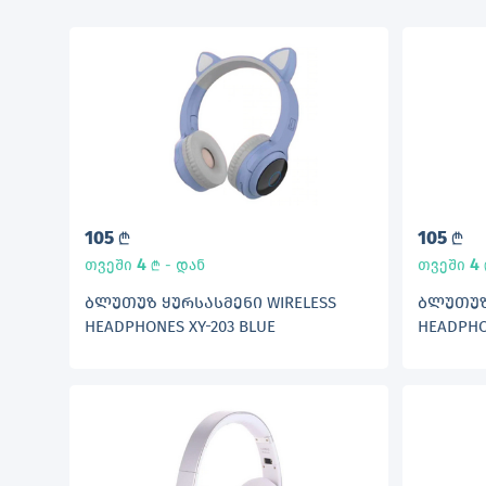
105
105
L
L
4
4
თვეში
- დან
თვეში
L
ᲑᲚᲣᲗᲣᲖ ᲧᲣᲠᲡᲐᲡᲛᲔᲜᲘ WIRELESS
ᲑᲚᲣᲗᲣᲖ 
HEADPHONES XY-203 BLUE
HEADPHO