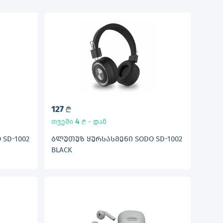
127
L
4
თვეში
- დან
L
SD-1002
ᲑᲚᲣᲗᲣᲖ ᲧᲣᲠᲡᲐᲡᲛᲔᲜᲘ SODO SD-1002
BLACK