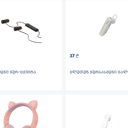
37
L
ᲔᲜᲘ ᲧᲣᲠ-ᲪᲥᲕᲘᲢᲐ
ᲑᲚᲣᲗᲣᲖ ᲧᲣᲠᲡᲐᲡᲛᲔᲜᲘ ᲪᲐᲚ