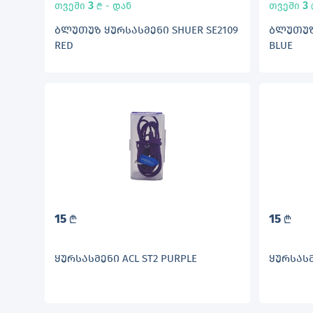
3
3
თვეში
- დან
თვეში
L
ᲑᲚᲣᲗᲣᲖ ᲧᲣᲠᲡᲐᲡᲛᲔᲜᲘ SHUER SE2109
ᲑᲚᲣᲗᲣᲖ 
RED
BLUE
15
15
L
L
ᲧᲣᲠᲡᲐᲡᲛᲔᲜᲘ ACL ST2 PURPLE
ᲧᲣᲠᲡᲐᲡᲛ