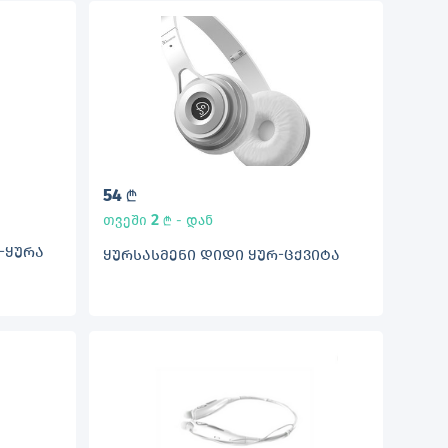
54
L
2
თვეში
- დან
L
-ᲧᲣᲠᲐ
ᲧᲣᲠᲡᲐᲡᲛᲔᲜᲘ ᲓᲘᲓᲘ ᲧᲣᲠ-ᲪᲥᲕᲘᲢᲐ