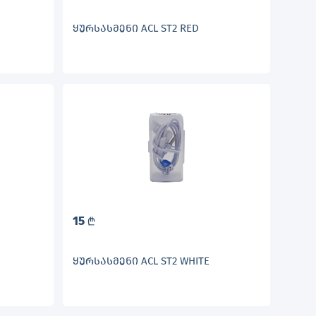
ᲧᲣᲠᲡᲐᲡᲛᲔᲜᲘ ACL ST2 RED
15
L
ᲧᲣᲠᲡᲐᲡᲛᲔᲜᲘ ACL ST2 WHITE