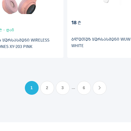
18
L
- დან
L
ᲑᲚᲣᲗᲣᲖ ᲧᲣᲠᲡᲐᲡᲛᲔᲜᲘ WUW 
ᲧᲣᲠᲡᲐᲡᲛᲔᲜᲘ WIRELESS
WHITE
NES XY-203 PINK
...
1
2
3
6