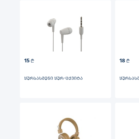
15
18
L
L
ᲧᲣᲠᲡᲐᲡᲛᲔᲜᲘ ᲧᲣᲠ-ᲪᲥᲕᲘᲢᲐ
ᲧᲣᲠᲡᲐᲡᲛ