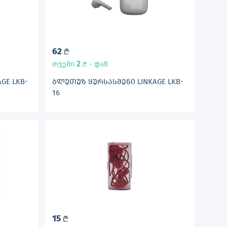
62
L
2
თვეში
- დან
L
GE LKB-
ᲑᲚᲣᲗᲣᲖ ᲧᲣᲠᲡᲐᲡᲛᲔᲜᲘ LINKAGE LKB-
16
15
L