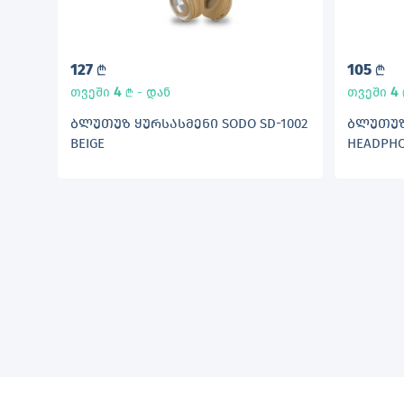
127
105
L
L
4
4
თვეში
- დან
თვეში
L
ᲑᲚᲣᲗᲣᲖ ᲧᲣᲠᲡᲐᲡᲛᲔᲜᲘ SODO SD-1002
ᲑᲚᲣᲗᲣᲖ 
BEIGE
HEADPHO