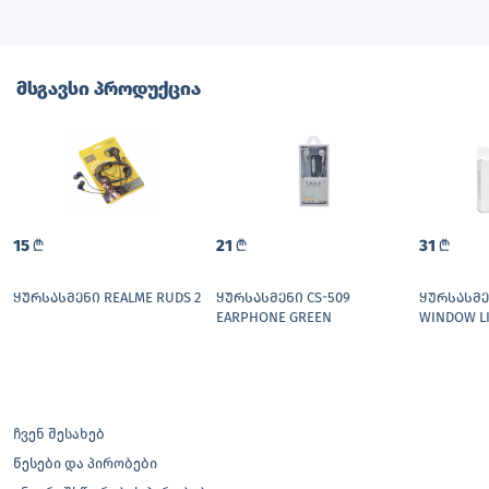
მსგავსი პროდუქცია
15
L
21
L
31
L
ᲧᲣᲠᲡᲐᲡᲛᲔᲜᲘ REALME RUDS 2
ᲧᲣᲠᲡᲐᲡᲛᲔᲜᲘ CS-509
ᲧᲣᲠᲡᲐᲡᲛᲔ
EARPHONE GREEN
WINDOW L
ჩვენ შესახებ
წესები და პირობები