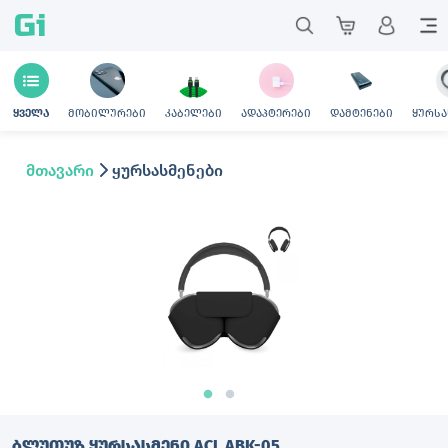
Gi
მობილურები
კაბელები
ადაპტერები
დამტენები
ყურსა
ყველა
მთავარი
ყურსასმენები
ᲑᲚᲣᲗᲣᲖ ᲧᲣᲠᲡᲐᲡᲛᲔᲜᲘ ACL ABK-05