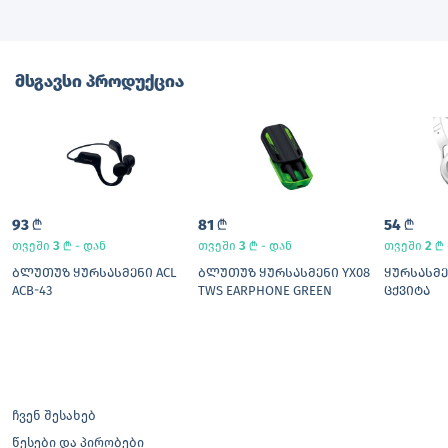
მსგავსი პროდუქცია
93
L
81
L
54
L
3
L
3
L
2
L
თვეში
- დან
თვეში
- დან
თვეში
ᲑᲚᲣᲗᲣᲖ ᲧᲣᲠᲡᲐᲡᲛᲔᲜᲘ ACL
ᲑᲚᲣᲗᲣᲖ ᲧᲣᲠᲡᲐᲡᲛᲔᲜᲘ YX08
ᲧᲣᲠᲡᲐᲡᲛᲔ
ACB-43
TWS EARPHONE GREEN
ᲪᲥᲕᲘᲢᲐ
ჩვენ შესახებ
წესები და პირობები