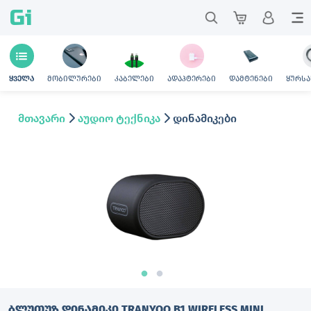
Gi
მობილურები
კაბელები
ადაპტერები
დამტენები
ყურსა
ყველა
მთავარი
აუდიო ტექნიკა
დინამიკები
ᲑᲚᲣᲗᲣᲖ ᲓᲘᲜᲐᲛᲘᲙᲘ TRANYOO B1 WIRELESS MINI