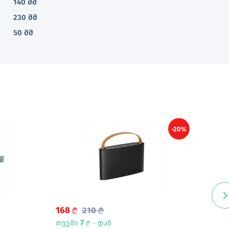
140 მმ
230 მმ
50 მმ
-20%
168
210
68
L
L
7
თვეში
- დან
თვე
L