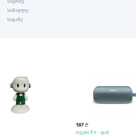
სიგრძე
სიმაღლე
სიგანე
187
L
7
თვეში
- დან
L