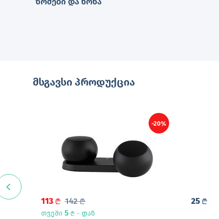
ზომები და წონა
მსგავსი პროდუქცია
-20%
113
142
25
L
L
L
5
თვეში
- დან
L