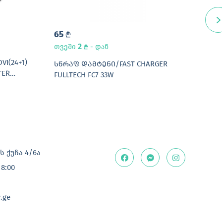
65
35
L
2
თვეში
- დან
L
I(24+1)
ᲡᲬᲠ
ᲡᲬᲠᲐᲤ ᲓᲐᲛᲢᲔᲜᲘ/FAST CHARGER
TER
AC-6
FULLTECH FC7 33W
 ქუჩა 4/6ა
18:00
.ge