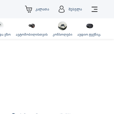
კალათა
შესვლა
და ეზო
ავტომობილისთვის
კონსოლები
აუდიო ტექნიკა
ფოტ