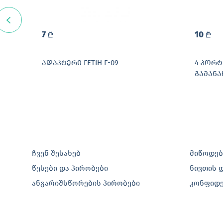
7
10
L
L
.0
ᲐᲓᲐᲞᲢᲔᲠᲘ FETIH F-09
4 ᲞᲝᲠᲢ
ᲒᲐᲛᲐᲜᲐ
HUB (HI
ჩვენ შესახებ
მიწოდებ
წესები და პირობები
ნივთის 
ანგარიშსწორების პირობები
კონფიდ