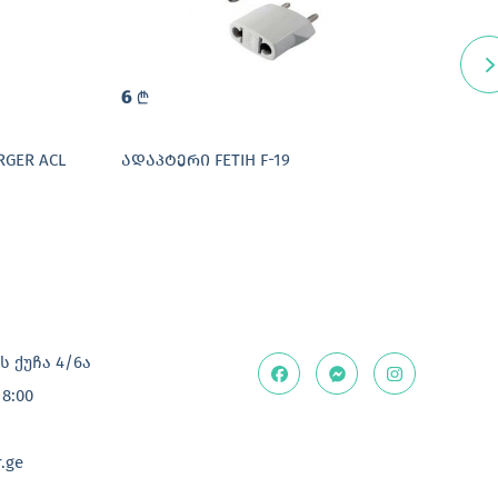
6
20
L
GER ACL
ᲐᲓᲐᲞᲢᲔᲠᲘ FETIH F-19
ᲐᲓᲐ
LIGH
 ქუჩა 4/6ა
18:00
.ge