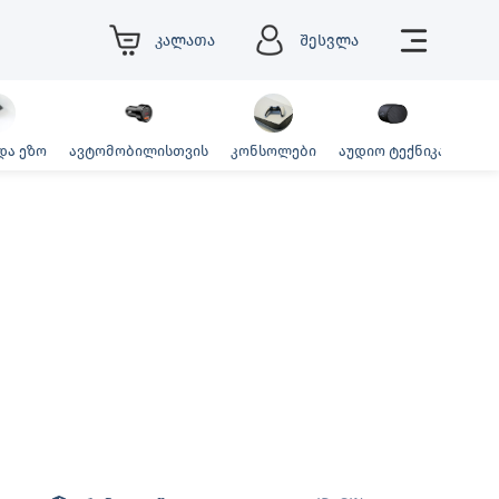
კალათა
შესვლა
და ეზო
ავტომობილისთვის
კონსოლები
აუდიო ტექნიკა
ფოტ