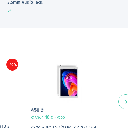
3.5mm Audio Jack:
-40%
450
31
L
L
16
თვეში
- დან
L
TB-3
ᲡᲐᲮ
ᲞᲚᲐᲜᲨᲔᲢᲘ VORCOM S12 2GB 32GB