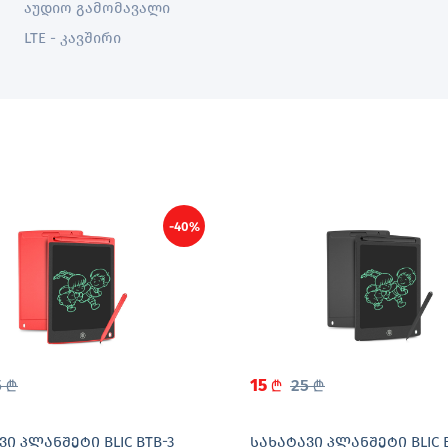
აუდიო გამომავალი
LTE - კავშირი
-40%
5
15
25
L
L
L
ᲕᲘ ᲞᲚᲐᲜᲨᲔᲢᲘ BLIC BTB-3
ᲡᲐᲮᲐᲢᲐᲕᲘ ᲞᲚᲐᲜᲨᲔᲢᲘ BLIC B