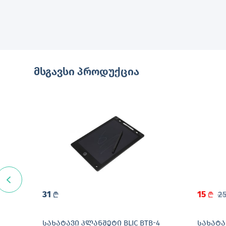
მსგავსი პროდუქცია
31
15
2
L
L
ᲡᲐᲮᲐᲢᲐᲕᲘ ᲞᲚᲐᲜᲨᲔᲢᲘ BLIC BTB-4
ᲡᲐᲮᲐᲢᲐ
6 CD