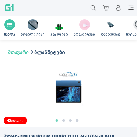
Gi
მობილურები
კაბელები
ადაპტერები
დამტენები
ყურსა
ყველა
მთავარი
პლანშეტები
ვიდეო
ᲞᲚᲐᲜᲨᲔᲢᲘ VORCOM QUARTZLITE 4GB/64GB BLUE