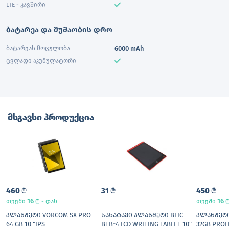
LTE - კავშირი
ბატარეა და მუშაობის დრო
ბატარეას მოცულობა
6000 mAh
ცვლადი აკუმულატორი
მსგავსი პროდუქცია
460
L
31
L
450
L
16
L
16
თვეში
- დან
თვეში
ᲞᲚᲐᲜᲨᲔᲢᲘ VORCOM SX PRO
ᲡᲐᲮᲐᲢᲐᲕᲘ ᲞᲚᲐᲜᲨᲔᲢᲘ BLIC
ᲞᲚᲐᲜᲨᲔᲢᲘ
64 GB 10 "IPS
BTB-4 LCD WRITING TABLET 10"
32GB PROF