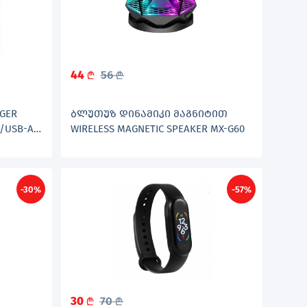
44
56
L
L
GER
ᲑᲚᲣᲗᲣᲖ ᲓᲘᲜᲐᲛᲘᲙᲘ ᲛᲐᲒᲜᲘᲢᲘᲗ
C/USB-A
WIRELESS MAGNETIC SPEAKER MX-G60
-30%
-57%
30
70
L
L