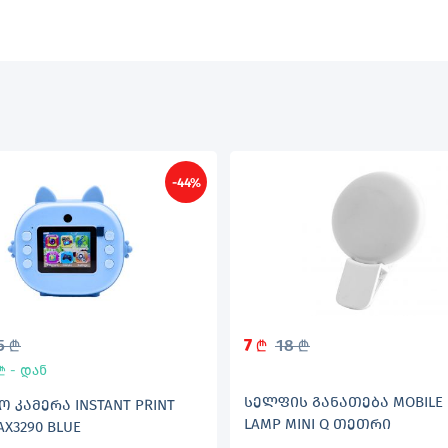
-44%
5
7
18
L
L
L
- დან
L
ᲡᲔᲚᲤᲘᲡ ᲒᲐᲜᲐᲗᲔᲑᲐ MOBILE 
Ო ᲙᲐᲛᲔᲠᲐ INSTANT PRINT
LAMP MINI Q ᲗᲔᲗᲠᲘ
AX3290 BLUE