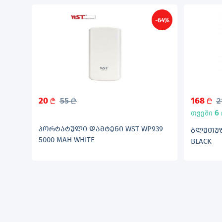
-64%
20
55
168
2
L
L
L
6
თვეში
ᲞᲝᲠᲢᲐᲢᲣᲚᲘ ᲓᲐᲛᲢᲔᲜᲘ WST WP939
ᲑᲚᲣᲗᲣᲖ 
5000 MAH WHITE
BLACK