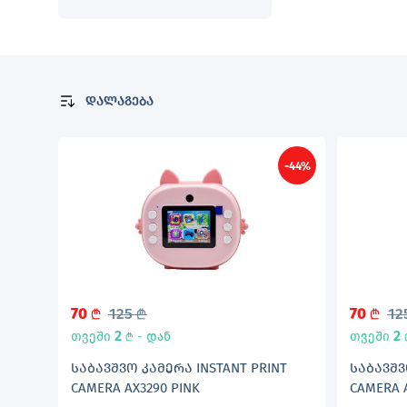
დალაგება
-44%
70
125
70
12
L
L
L
2
2
თვეში
- დან
თვეში
L
ᲡᲐᲑᲐᲕᲨᲕᲝ ᲙᲐᲛᲔᲠᲐ INSTANT PRINT
ᲡᲐᲑᲐᲕᲨᲕ
CAMERA AX3290 PINK
CAMERA 