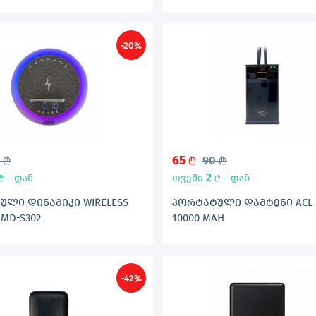
-20%
5
65
90
L
L
L
2
- დან
თვეში
- დან
L
L
ᲣᲚᲘ ᲓᲘᲜᲐᲛᲘᲙᲘ WIRELESS
ᲞᲝᲠᲢᲐᲢᲣᲚᲘ ᲓᲐᲛᲢᲔᲜᲘ ACL 
 MD-S302
10000 MAH
-42%