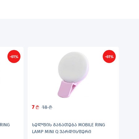
-61%
-61%
7
18
L
L
RING
ᲡᲔᲚᲤᲘᲡ ᲒᲐᲜᲐᲗᲔᲑᲐ MOBILE RING
LAMP MINI Q ᲕᲐᲠᲓᲘᲡᲤᲔᲠᲘ