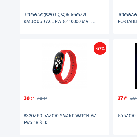
ᲞᲝᲠᲢᲐᲢᲣᲚᲘ ᲡᲣᲞᲔᲠ ᲡᲬᲠᲐᲤ
ᲞᲝᲠᲢᲐᲢ
ᲓᲐᲛᲢᲔᲜᲘ ACL PW-82 10000 MAH
PORTABLE
BLACK
-57%
30
70
27
5
L
L
L
ᲭᲙᲕᲘᲐᲜᲘ ᲡᲐᲐᲗᲘ SMART WATCH M7
ᲡᲐᲜᲐᲗᲘ 
FWS-18 RED