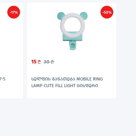
-17%
-50%
15
30
L
L
7-5
ᲡᲔᲚᲤᲘᲡ ᲒᲐᲜᲐᲗᲔᲑᲐ MOBILE RING
LAMP CUTE FILL LIGHT ᲪᲘᲡᲤᲔᲠᲘ