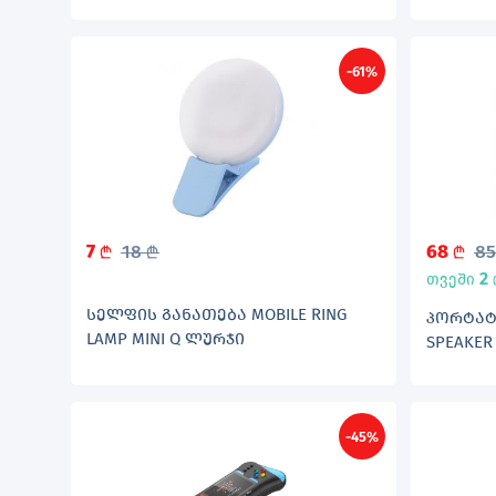
-61%
7
18
68
8
L
L
L
2
თვეში
ᲡᲔᲚᲤᲘᲡ ᲒᲐᲜᲐᲗᲔᲑᲐ MOBILE RING
ᲞᲝᲠᲢᲐᲢ
LAMP MINI Q ᲚᲣᲠᲯᲘ
SPEAKER
-45%