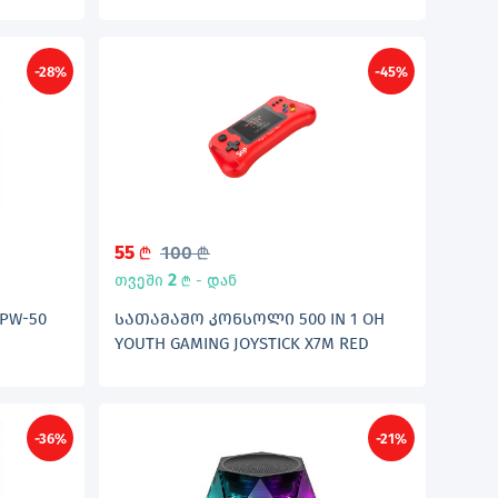
-28%
-45%
55
100
L
L
2
თვეში
- დან
L
PW-50
ᲡᲐᲗᲐᲛᲐᲨᲝ ᲙᲝᲜᲡᲝᲚᲘ 500 IN 1 OH
YOUTH GAMING JOYSTICK X7M RED
-36%
-21%