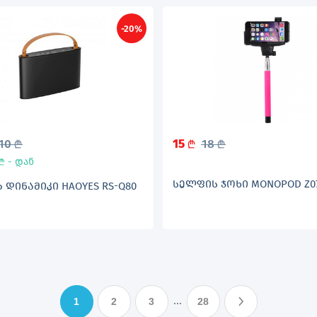
-20%
10
15
18
L
L
L
- დან
L
ᲡᲔᲚᲤᲘᲡ ᲯᲝᲮᲘ MONOPOD Z0
ᲓᲘᲜᲐᲛᲘᲙᲘ HAOYES RS-Q80
...
1
2
3
28