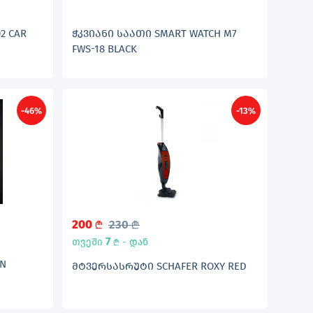
 CAR
ᲭᲙᲕᲘᲐᲜᲘ ᲡᲐᲐᲗᲘ SMART WATCH M7
FWS-18 BLACK
-46%
-13%
200
230
L
L
7
თვეში
- დან
L
UN
ᲛᲢᲕᲔᲠᲡᲐᲡᲠᲣᲢᲘ SCHAFER ROXY RED