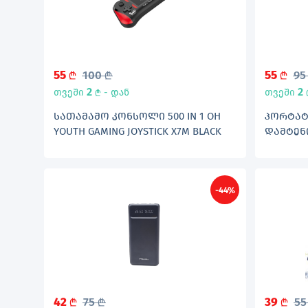
55
100
55
9
L
L
L
2
2
თვეში
- დან
თვეში
L
ᲡᲐᲗᲐᲛᲐᲨᲝ ᲙᲝᲜᲡᲝᲚᲘ 500 IN 1 OH
ᲞᲝᲠᲢᲐᲢ
YOUTH GAMING JOYSTICK X7M BLACK
ᲓᲐᲛᲢᲔᲜᲘ
-44%
42
75
39
5
L
L
L