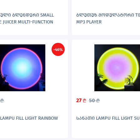
ᲣᲚᲘ ᲑᲚᲔᲜᲓᲔᲠᲘ SMALL
ᲑᲚᲣᲗᲣᲖ ᲛᲝᲓᲣᲚᲐᲢᲝᲠᲘ T02
 JUICER MULTI-FUNCTION
MP3 PLAYER
-46%
0
27
50
L
L
L
LAMPU FILL LIGHT RAINBOW
ᲡᲐᲜᲐᲗᲘ LAMPU FILL LIGHT S