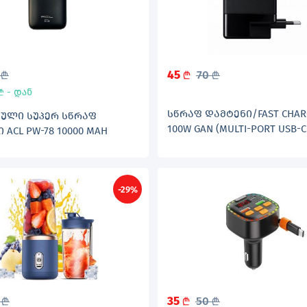
5
45
70
L
L
L
- დან
L
ᲡᲬᲠᲐᲤ ᲓᲐᲛᲢᲔᲜᲘ/FAST CHAR
ᲣᲚᲘ ᲡᲣᲞᲔᲠ ᲡᲬᲠᲐᲤ
100W GAN (MULTI-PORT USB-
 ACL PW-78 10000 MAH
CHARGER)
-29%
5
35
50
L
L
L