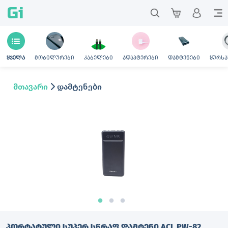
Gi
მობილურები
კაბელები
ადაპტერები
დამტენები
ყურსა
ყველა
მთავარი
დამტენები
ᲞᲝᲠᲢᲐᲢᲣᲚᲘ ᲡᲣᲞᲔᲠ ᲡᲬᲠᲐᲤ ᲓᲐᲛᲢᲔᲜᲘ ACL PW-82