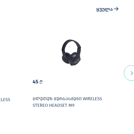
ყველა
45
25
L
ᲑᲚᲣᲗᲣᲖ ᲧᲣᲠᲡᲐᲡᲛᲔᲜᲘ WIRELESS
ᲑᲚᲣ
LESS
STEREO HEADSET M9
WIR