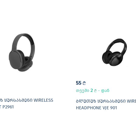
55
L
2
თვეში
- დან
L
 ᲧᲣᲠᲡᲐᲡᲛᲔᲜᲘ WIRELESS
ᲑᲚᲣᲗᲣᲖ ᲧᲣᲠᲡᲐᲡᲛᲔᲜᲘ WIRE
 P2961
HEADPHONE VJE 901