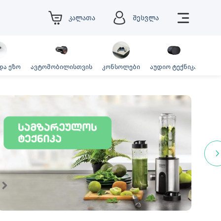
კალათა
შესვლა
და ეზო
ავტომობილისთვის
კონსოლები
აუდიო ტექნიკა
ფოტ