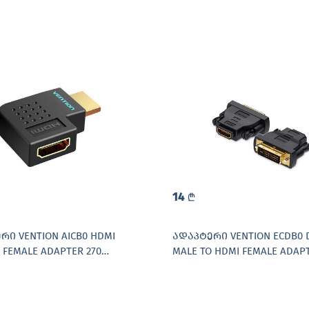
14
L
ᲠᲘ VENTION AICB0 HDMI
ᲐᲓᲐᲞᲢᲔᲠᲘ VENTION ECDB0 DV
 FEMALE ADAPTER 270
MALE TO HDMI FEMALE ADAP
BLACK