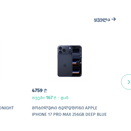
ყველა
4759
184
L
167
თვეში
- დან
თვე
L
IDNIGHT
ᲛᲝᲑᲘᲚᲣᲠᲘ ᲢᲔᲚᲔᲤᲝᲜᲘ APPLE
ᲛᲝᲑ
IPHONE 17 PRO MAX 256GB DEEP BLUE
IPHO