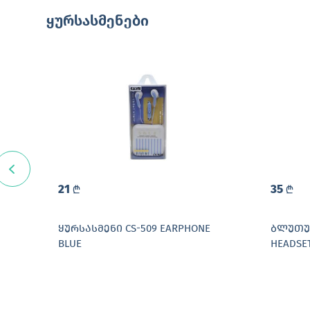
ყურსასმენები
21
35
L
L
HONE
ᲧᲣᲠᲡᲐᲡᲛᲔᲜᲘ CS-509 EARPHONE
ᲑᲚᲣᲗᲣᲖ
BLUE
HEADSET