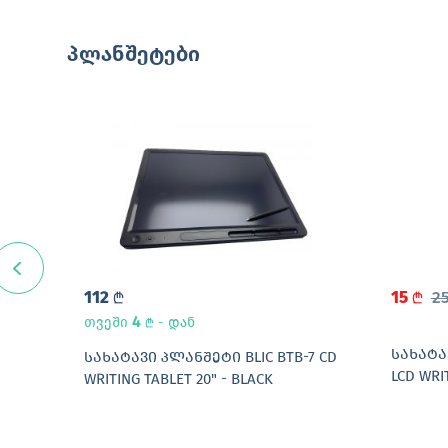
პლანშეტები
112
15
2
L
L
4
თვეში
- დან
L
ᲡᲐᲮᲐᲢᲐ
B 10
ᲡᲐᲮᲐᲢᲐᲕᲘ ᲞᲚᲐᲜᲨᲔᲢᲘ BLIC BTB-7 CD
LCD WRI
WRITING TABLET 20" - BLACK