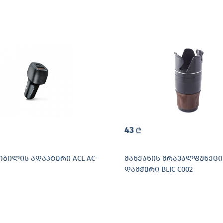
43
L
ᲑᲘᲚᲘᲡ ᲐᲓᲐᲞᲢᲔᲠᲘ ACL AC-
ᲛᲐᲜᲥᲐᲜᲘᲡ ᲛᲠᲐᲕᲐᲚᲤᲣᲜᲥᲪ
ᲓᲐᲛᲭᲔᲠᲘ BLIC C002