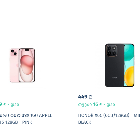
449
L
79
16
- დან
თვეში
- დან
L
L
ᲣᲠᲘ ᲢᲔᲚᲔᲤᲝᲜᲘ APPLE
HONOR X6C (6GB/128GB) - M
15 128GB - PINK
BLACK