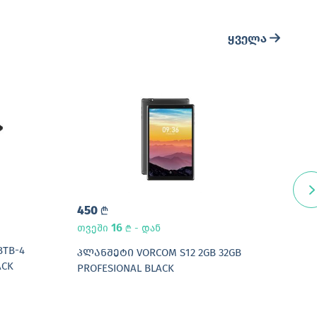
ყველა
450
87
L
16
თვეში
- დან
თვე
L
BTB-4
ᲞᲚᲐᲜᲨᲔᲢᲘ VORCOM S12 2GB 32GB
ᲡᲐᲮ
ACK
PROFESIONAL BLACK
WRIT