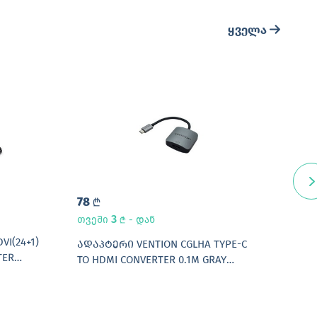
ყველა
78
30
L
3
თვეში
- დან
L
I(24+1)
ᲡᲬᲠ
ᲐᲓᲐᲞᲢᲔᲠᲘ VENTION CGLHA TYPE-C
TER
48W
TO HDMI CONVERTER 0.1M GRAY
METAL TYPE