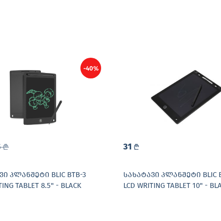
-40%
5
31
L
L
ᲕᲘ ᲞᲚᲐᲜᲨᲔᲢᲘ BLIC BTB-3
ᲡᲐᲮᲐᲢᲐᲕᲘ ᲞᲚᲐᲜᲨᲔᲢᲘ BLIC 
TING TABLET 8.5" - BLACK
LCD WRITING TABLET 10" - BL