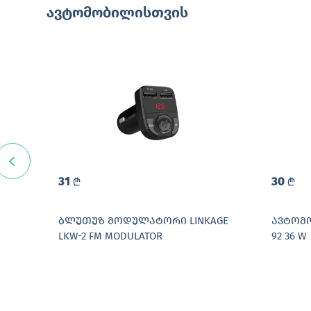
ავტომობილისთვის
31
30
L
L
R
ᲑᲚᲣᲗᲣᲖ ᲛᲝᲓᲣᲚᲐᲢᲝᲠᲘ LINKAGE
ᲐᲕᲢᲝᲛᲝ
LKW-2 FM MODULATOR
92 36 W