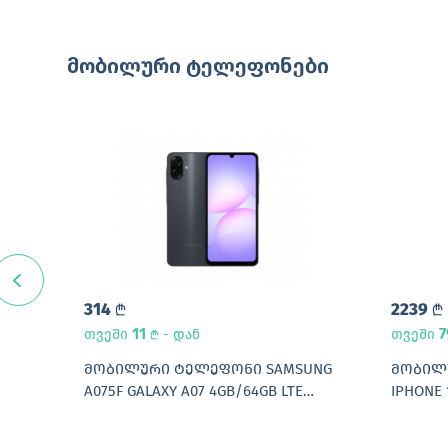
მობილური ტელეფონები
314
2239
L
L
11
თვეში
- დან
თვეში
L
UNG
ᲛᲝᲑᲘᲚᲣᲠᲘ ᲢᲔᲚᲔᲤᲝᲜᲘ SAMSUNG
ᲛᲝᲑᲘᲚ
A075F GALAXY A07 4GB/64GB LTE
IPHONE 
DUOS BLACK