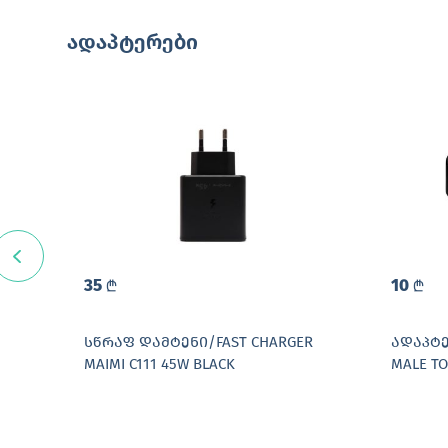
ადაპტერები
35
10
L
L
2W
ᲡᲬᲠᲐᲤ ᲓᲐᲛᲢᲔᲜᲘ/FAST CHARGER
ᲐᲓᲐᲞᲢᲔ
MAIMI C111 45W BLACK
MALE TO
DEGREE