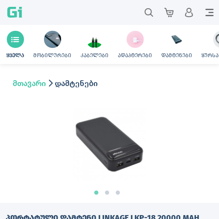
Gi
მობილურები
კაბელები
ადაპტერები
დამტენები
ყურსა
ყველა
მთავარი
დამტენები
ᲞᲝᲠᲢᲐᲢᲣᲚᲘ ᲓᲐᲛᲢᲔᲜᲘ LINKAGE LKP-18 20000 MAH