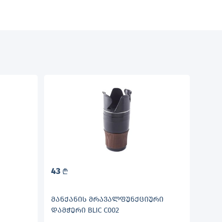
43
L
ᲛᲐᲜᲥᲐᲜᲘᲡ ᲛᲠᲐᲕᲐᲚᲤᲣᲜᲥᲪᲘᲣᲠᲘ
ᲓᲐᲛᲭᲔᲠᲘ BLIC C002