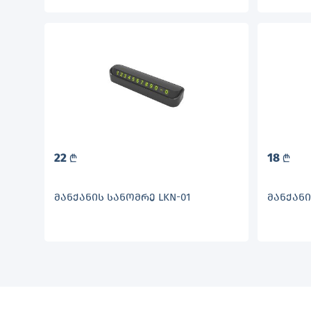
22
18
L
L
ᲛᲐᲜᲥᲐᲜᲘᲡ ᲡᲐᲜᲝᲛᲠᲔ LKN-01
ᲛᲐᲜᲥᲐᲜᲘ