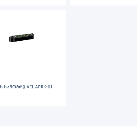
Ს ᲡᲐᲜᲝᲛᲠᲔ ACL APRK-01