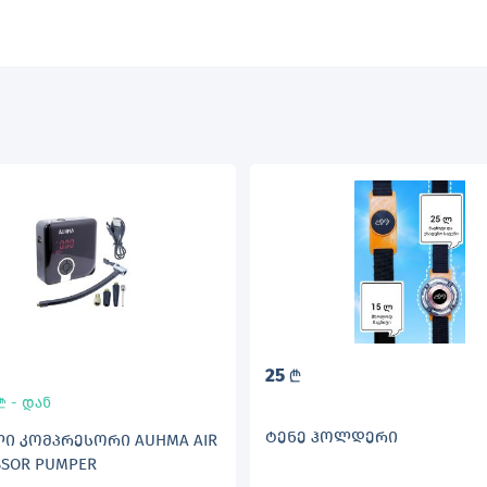
25
L
- დან
L
ᲢᲔᲜᲔ ᲰᲝᲚᲓᲔᲠᲘ
Ი ᲙᲝᲛᲞᲠᲔᲡᲝᲠᲘ AUHMA AIR
SOR PUMPER